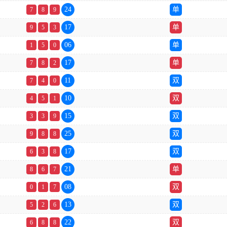
24
单
7
8
9
17
单
9
5
3
06
单
1
5
0
17
单
7
8
2
11
双
7
4
0
10
双
4
5
1
15
双
3
3
9
25
双
9
8
8
17
双
6
3
8
21
单
8
6
7
08
双
0
1
7
13
双
5
2
6
22
双
6
8
8