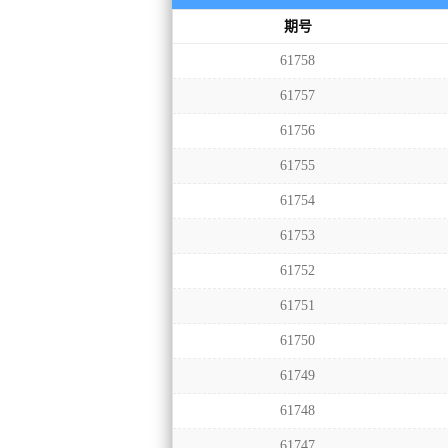
期号
61758
61757
61756
61755
61754
61753
61752
61751
61750
61749
61748
61747