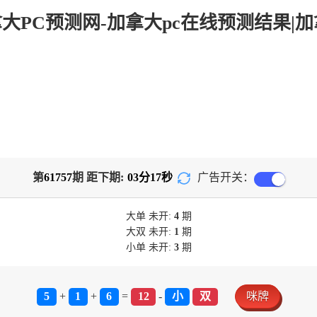
第
61757
期 距下期:
03
分
17
秒
广告开关：
大单
未开:
4
期
大双
未开:
1
期
小单
未开:
3
期
5
+
1
+
6
=
12
-
小
双
咪牌