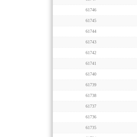
61746
61745
61744
61743
61742
61741
61740
61739
61738
61737
61736
61735