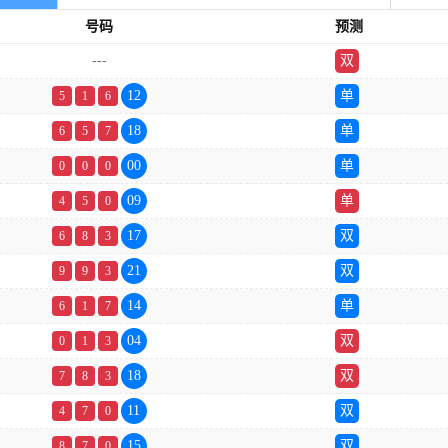
号码
预测
---
双
12
单
5
1
6
18
单
6
5
7
00
单
0
0
0
09
单
4
5
0
17
双
6
8
3
21
双
9
9
3
14
单
6
1
7
04
双
0
1
3
18
双
7
8
3
11
双
4
7
0
15
双
8
7
0