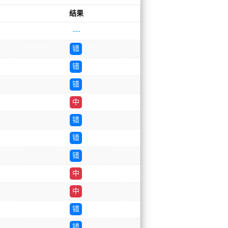
结果
---
错
错
错
中
错
错
错
中
中
错
错