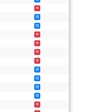
中
错
错
中
中
中
中
错
错
错
错
中