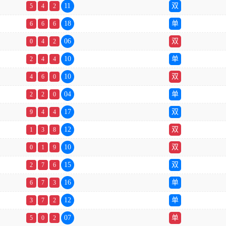
11
双
5
4
2
18
单
6
6
6
06
双
0
4
2
10
单
2
4
4
10
双
4
6
0
04
单
2
2
0
17
双
9
4
4
12
双
1
3
8
10
双
0
1
9
15
双
2
7
6
16
单
6
7
3
12
单
3
7
2
07
单
5
0
2