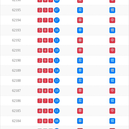
62196
1
0
5
06
双
中
62195
2
5
0
07
双
错
62194
2
7
8
17
单
中
62193
5
8
3
16
单
错
62192
3
6
2
11
单
中
62191
6
4
9
19
单
中
62190
2
9
0
11
双
错
62189
0
5
9
14
单
错
62188
8
1
6
15
双
错
62187
9
4
6
19
单
中
62186
7
7
5
19
双
错
62185
4
3
4
11
单
中
62184
3
0
5
08
单
错