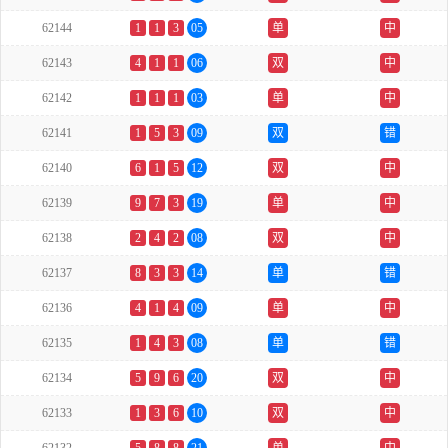
62144
1
1
3
05
单
中
62143
4
1
1
06
双
中
62142
1
1
1
03
单
中
62141
1
5
3
09
双
错
62140
6
1
5
12
双
中
62139
9
7
3
19
单
中
62138
2
4
2
08
双
中
62137
8
3
3
14
单
错
62136
4
1
4
09
单
中
62135
1
4
3
08
单
错
62134
5
9
6
20
双
中
62133
1
3
6
10
双
中