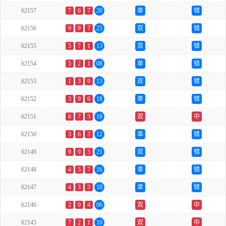
62157
7
6
7
20
单
错
62156
9
9
7
25
双
错
62155
5
7
1
13
双
错
62154
5
2
1
08
单
错
62153
1
3
9
13
双
错
62152
3
9
6
18
单
错
62151
6
7
3
16
双
中
62150
3
6
3
12
单
错
62149
9
9
3
21
双
错
62148
4
5
7
16
单
错
62147
4
3
3
10
单
错
62146
2
0
4
06
双
中
62145
7
2
1
10
双
中