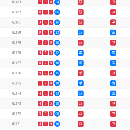
62183
7
9
8
24
双
中
62182
0
5
1
06
双
中
62181
3
7
6
16
双
中
62180
9
4
0
13
双
错
62179
1
6
9
16
双
中
62178
4
5
3
12
单
错
62177
0
7
9
16
单
错
62176
9
2
4
15
单
中
62175
1
9
8
18
单
错
62174
4
5
4
13
双
错
62173
4
9
5
18
双
中
62172
5
0
3
08
双
中
62171
4
3
9
16
双
中