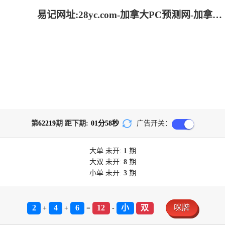
易记网址:28yc.com-加拿大PC预测网-加拿大pc在线预测结果|加拿大28预测_极致火热优质的免费预测
第
62219
期 距下期:
01
分
58
秒
广告开关：
大单
未开:
1
期
大双
未开:
8
期
小单
未开:
3
期
2
4
6
12
小
双
咪牌
+
+
=
-