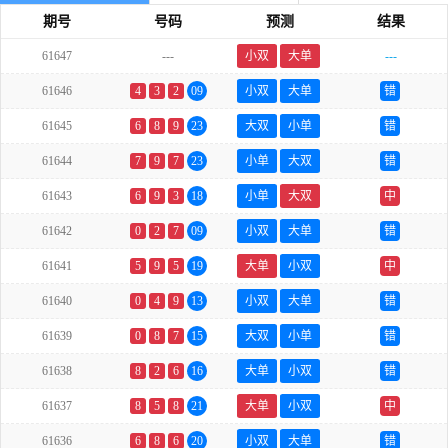
期号
号码
预测
结果
61647
---
小双
大单
---
61646
4
3
2
09
小双
大单
错
61645
6
8
9
23
大双
小单
错
61644
7
9
7
23
小单
大双
错
61643
6
9
3
18
小单
大双
中
61642
0
2
7
09
小双
大单
错
61641
5
9
5
19
大单
小双
中
61640
0
4
9
13
小双
大单
错
61639
0
8
7
15
大双
小单
错
61638
8
2
6
16
大单
小双
错
61637
8
5
8
21
大单
小双
中
61636
6
8
6
20
小双
大单
错