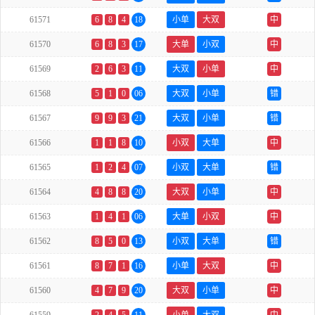
61571
6
8
4
18
小单
大双
中
61570
6
8
3
17
大单
小双
中
61569
2
6
3
11
大双
小单
中
61568
5
1
0
06
大双
小单
错
61567
9
9
3
21
大双
小单
错
61566
1
1
8
10
小双
大单
中
61565
1
2
4
07
小双
大单
错
61564
4
8
8
20
大双
小单
中
61563
1
4
1
06
大单
小双
中
61562
8
5
0
13
小双
大单
错
61561
8
7
1
16
小单
大双
中
61560
4
7
9
20
大双
小单
中