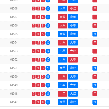
61559
2
4
5
11
小单
大双
中
61558
2
2
6
10
大单
小双
中
61557
9
3
6
18
大双
小单
中
61556
7
3
8
18
大双
小单
中
61555
5
0
5
10
大双
小单
错
61554
4
5
3
12
小双
大单
中
61553
2
9
3
14
小单
大双
中
61552
4
5
6
15
小双
大单
中
61551
8
9
3
20
大单
小双
错
61550
1
2
5
08
小双
大单
中
61549
9
0
2
11
小双
大单
错
61548
7
1
5
13
小单
大双
中
61547
9
9
0
18
大单
小双
错