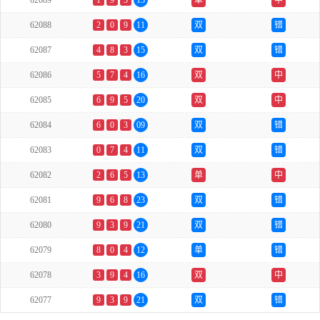
62089
1
9
3
13
单
中
62088
2
0
9
11
双
错
62087
4
8
3
15
双
错
62086
5
7
4
16
双
中
62085
6
9
5
20
双
中
62084
6
0
3
09
双
错
62083
0
7
4
11
双
错
62082
2
6
5
13
单
中
62081
9
6
8
23
双
错
62080
9
3
9
21
双
错
62079
8
0
4
12
单
错
62078
3
9
4
16
双
中
62077
9
3
9
21
双
错