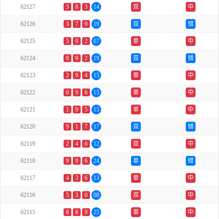
62127
3
8
3
14
双
中
62126
3
7
9
19
双
错
62125
5
0
2
07
单
中
62124
8
9
2
19
双
错
62123
2
9
4
15
单
中
62122
0
9
6
15
单
中
62121
1
9
5
15
单
中
62120
9
1
7
17
双
错
62119
2
4
6
12
双
中
62118
9
9
6
24
单
错
62117
4
3
6
13
单
中
62116
5
3
0
08
双
中
62115
8
8
9
25
单
中