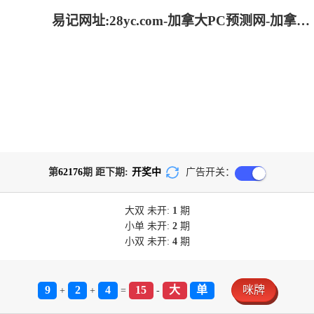
易记网址:28yc.com-加拿大PC预测网-加拿大pc在线预测结果|加拿大28预测_极致火热优质的免费预测
第
62176
期 距下期:
开奖中
广告开关：
大双
未开:
1
期
小单
未开:
2
期
小双
未开:
4
期
9
2
4
15
大
单
咪牌
+
+
=
-