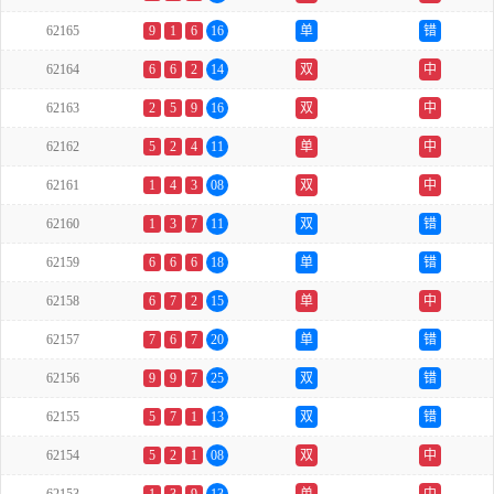
62165
9
1
6
16
单
错
62164
6
6
2
14
双
中
62163
2
5
9
16
双
中
62162
5
2
4
11
单
中
62161
1
4
3
08
双
中
62160
1
3
7
11
双
错
62159
6
6
6
18
单
错
62158
6
7
2
15
单
中
62157
7
6
7
20
单
错
62156
9
9
7
25
双
错
62155
5
7
1
13
双
错
62154
5
2
1
08
双
中