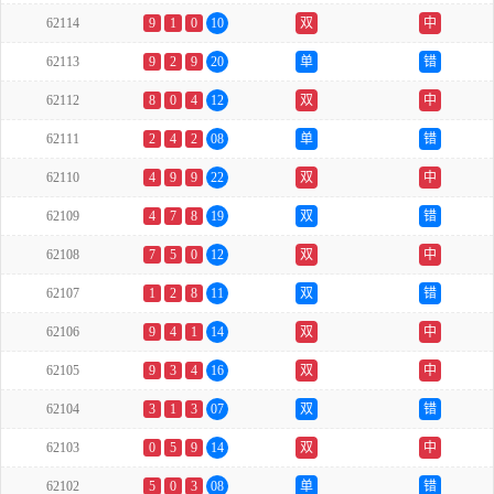
62114
9
1
0
10
双
中
62113
9
2
9
20
单
错
62112
8
0
4
12
双
中
62111
2
4
2
08
单
错
62110
4
9
9
22
双
中
62109
4
7
8
19
双
错
62108
7
5
0
12
双
中
62107
1
2
8
11
双
错
62106
9
4
1
14
双
中
62105
9
3
4
16
双
中
62104
3
1
3
07
双
错
62103
0
5
9
14
双
中
62102
5
0
3
08
单
错