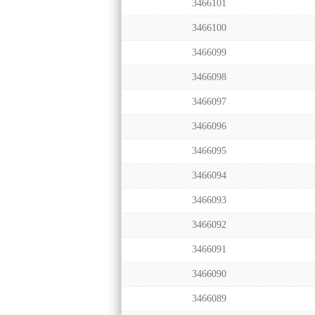
3466101
3466100
3466099
3466098
3466097
3466096
3466095
3466094
3466093
3466092
3466091
3466090
3466089