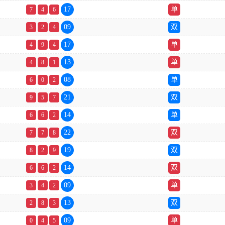
17
单
7
4
6
09
双
3
2
4
17
单
4
9
4
13
单
4
8
1
08
单
6
0
2
21
双
9
5
7
14
单
6
6
2
22
双
7
7
8
19
双
8
2
9
14
双
6
6
2
09
单
3
4
2
13
双
2
8
3
09
单
0
4
5