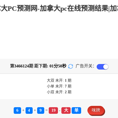
第
3466124
期 距下期:
01
分
50
秒
广告开关：
大双
未开:
1
期
小单
未开:
7
期
小双
未开:
2
期
6
+
4
+
9
=
19
-
大
单
咪牌