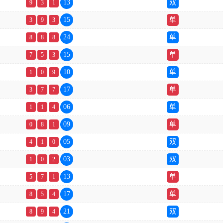
13
双
9
3
1
15
单
3
9
3
24
单
8
8
8
15
单
7
5
3
10
单
1
0
9
17
单
3
7
7
06
单
1
1
4
09
单
0
8
1
05
双
4
1
0
03
双
1
0
2
13
单
5
7
1
17
单
8
5
4
21
双
8
9
4