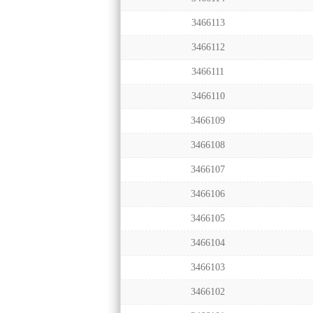
3466113
3466112
3466111
3466110
3466109
3466108
3466107
3466106
3466105
3466104
3466103
3466102