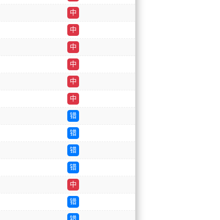
中
中
中
中
中
中
错
错
错
错
中
错
错