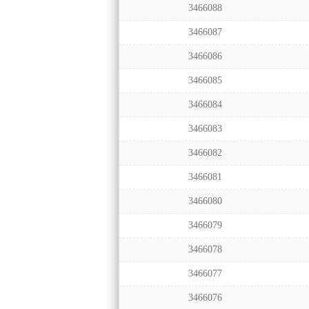
3466088
3466087
3466086
3466085
3466084
3466083
3466082
3466081
3466080
3466079
3466078
3466077
3466076