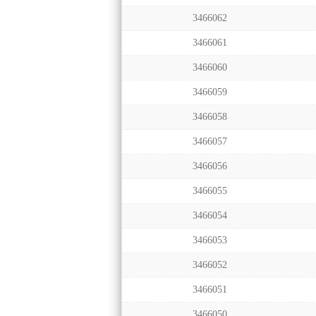
3466062
3466061
3466060
3466059
3466058
3466057
3466056
3466055
3466054
3466053
3466052
3466051
3466050