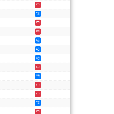
中
错
中
中
错
错
错
中
错
中
中
错
中