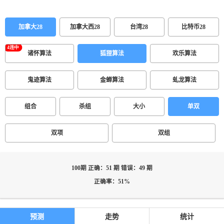
加拿大28
加拿大西28
台湾28
比特币28
诸怀算法
狐狸算法
欢乐算法
鬼迹算法
金蝉算法
虬龙算法
组合
杀组
大小
单双
双项
双组
100期 正确：51 期 错误：49 期
正确率：51%
预测
走势
统计