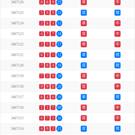
3467126
8
8
9
25
单
中
3467125
5
9
9
23
双
错
3467124
2
8
3
13
单
中
3467123
4
7
7
18
双
中
3467122
2
7
8
17
单
中
3467121
8
3
1
12
单
错
3467120
7
8
4
19
双
错
3467119
7
2
9
18
双
中
3467118
9
9
8
26
双
中
3467117
6
4
6
16
单
错
3467116
1
1
7
09
单
中
3467115
6
7
3
16
双
中
3467114
4
9
2
15
双
错