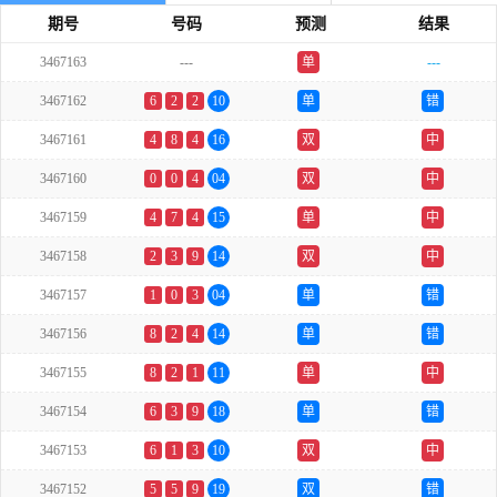
期号
号码
预测
结果
3467163
---
单
---
3467162
6
2
2
10
单
错
3467161
4
8
4
16
双
中
3467160
0
0
4
04
双
中
3467159
4
7
4
15
单
中
3467158
2
3
9
14
双
中
3467157
1
0
3
04
单
错
3467156
8
2
4
14
单
错
3467155
8
2
1
11
单
中
3467154
6
3
9
18
单
错
3467153
6
1
3
10
双
中
3467152
5
5
9
19
双
错