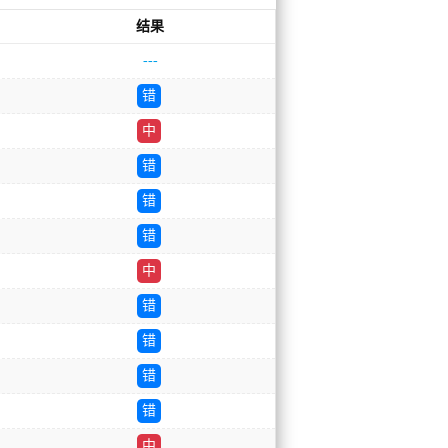
结果
---
错
中
错
错
错
中
错
错
错
错
中