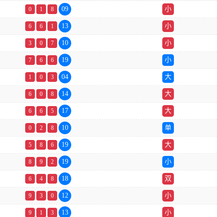
09
小
0
1
8
13
小
6
6
1
10
小
3
0
7
19
小
7
6
6
04
大
1
0
3
14
大
6
0
8
17
大
6
6
5
10
单
0
2
8
19
大
5
8
6
19
小
8
9
2
18
双
6
4
8
12
小
9
3
0
13
小
9
1
3