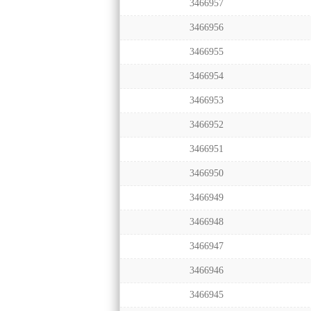
3466957
3466956
3466955
3466954
3466953
3466952
3466951
3466950
3466949
3466948
3466947
3466946
3466945