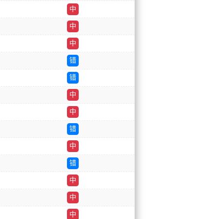
中
中
中
错
错
中
中
错
中
错
中
中
中