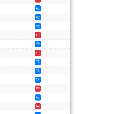
错
错
错
中
错
中
错
错
错
中
错
中