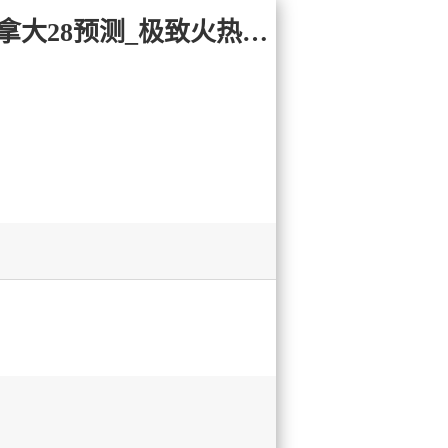
易记网址:28yc.com-加拿大PC预测网-加拿大pc在线预测结果|加拿大28预测_极致火热优质的免费预测