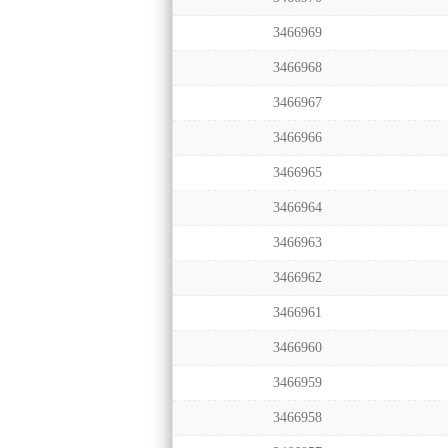
3466969
3466968
3466967
3466966
3466965
3466964
3466963
3466962
3466961
3466960
3466959
3466958