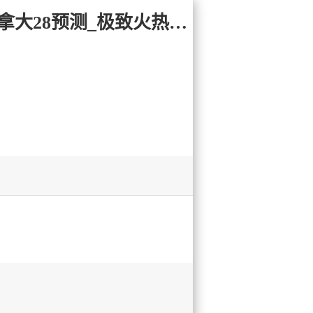
易记网址:28yc.com-加拿大PC预测网-加拿大pc在线预测结果|加拿大28预测_极致火热优质的免费预测