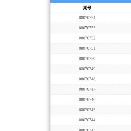
期号
08070754
08070753
08070752
08070751
08070750
08070749
08070748
08070747
08070746
08070745
08070744
08070743