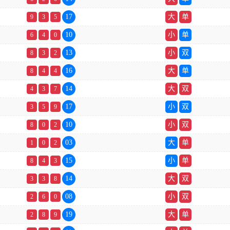
17
大
单
9
3
5
10
小
单
6
4
0
13
小
双
8
3
2
16
大
单
8
4
4
14
大
双
4
3
7
17
小
双
3
5
9
10
小
双
8
0
2
03
大
单
1
0
2
15
小
单
8
4
3
14
大
双
3
3
8
08
小
双
2
6
0
19
大
单
2
8
9