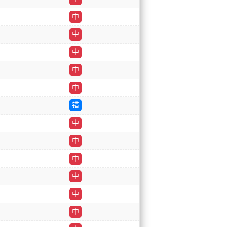
中
中
中
中
中
错
中
中
中
中
中
中