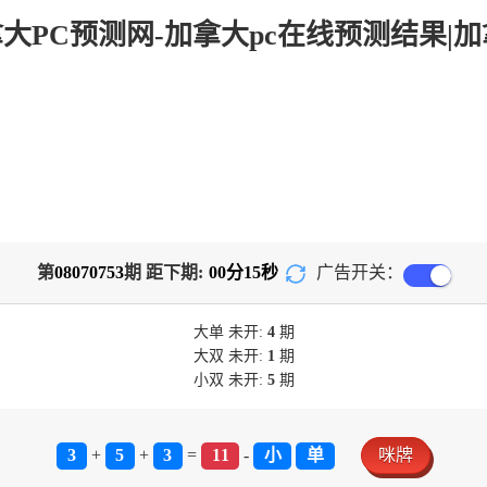
第
08070753
期 距下期:
00
分
15
秒
广告开关：
大单
未开:
4
期
大双
未开:
1
期
小双
未开:
5
期
3
+
5
+
3
=
11
-
小
单
咪牌