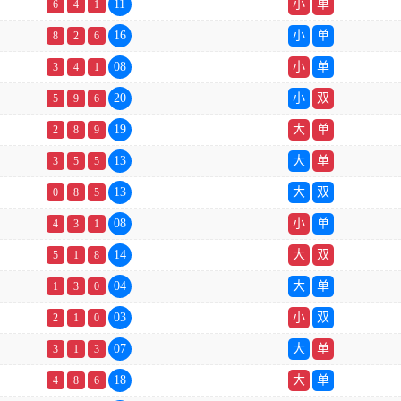
11
小
单
6
4
1
16
小
单
8
2
6
08
小
单
3
4
1
20
小
双
5
9
6
19
大
单
2
8
9
13
大
单
3
5
5
13
大
双
0
8
5
08
小
单
4
3
1
14
大
双
5
1
8
04
大
单
1
3
0
03
小
双
2
1
0
07
大
单
3
1
3
18
大
单
4
8
6