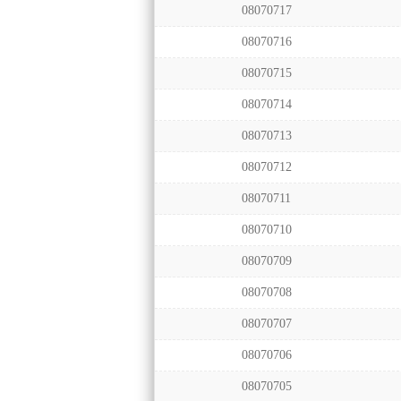
08070717
08070716
08070715
08070714
08070713
08070712
08070711
08070710
08070709
08070708
08070707
08070706
08070705