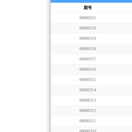
期号
08080321
08080320
08080319
08080318
08080317
08080316
08080315
08080314
08080313
08080312
08080311
08080310