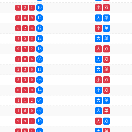
10
小
双
7
2
1
12
大
单
3
0
9
12
小
单
6
2
4
12
大
单
4
5
3
18
大
双
9
7
2
08
大
双
2
0
6
11
大
单
2
3
6
06
小
双
3
3
0
14
小
双
0
5
9
04
大
单
1
1
2
07
大
单
1
6
0
19
大
双
9
9
1
07
大
单
0
6
1