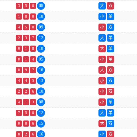
08
大
双
3
5
0
18
小
单
1
8
9
09
小
双
4
5
0
12
大
单
2
3
7
18
大
单
9
1
8
05
小
单
0
1
4
16
大
双
0
9
7
13
小
双
4
4
5
10
小
双
2
2
6
08
小
单
4
1
3
12
大
单
7
5
0
15
大
双
9
0
6
16
小
双
8
2
6