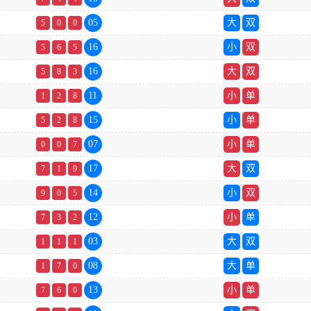
05
大
双
5
0
0
16
小
双
5
6
5
16
大
双
5
8
3
11
小
单
1
2
8
15
小
单
5
2
8
07
小
单
0
0
7
17
大
双
7
1
9
14
小
双
9
0
5
12
小
单
7
3
2
03
大
双
1
1
1
08
大
单
1
7
0
13
小
单
7
6
0