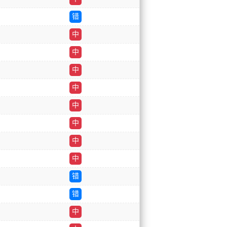
错
中
中
中
中
中
中
中
中
错
错
中