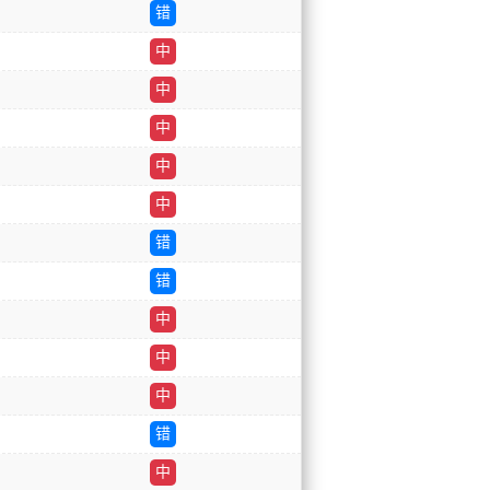
错
中
中
中
中
中
错
错
中
中
中
错
中