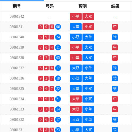
期号
号码
预测
结果
08061342
---
小单
大双
---
08061341
0
0
6
06
大单
小双
中
08061340
8
9
7
24
小双
大单
错
08061339
7
0
4
11
小单
大双
中
08061338
2
2
1
05
小单
大双
中
08061337
5
4
8
17
大双
小单
错
08061336
9
2
7
18
小双
大单
错
08061335
9
6
7
22
大单
小双
错
08061334
9
9
3
21
大单
小双
中
08061333
3
7
4
14
大双
小单
中
08061332
9
6
2
17
大双
小单
错
08061331
6
8
9
23
小单
大双
错