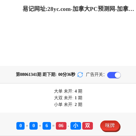
易记网址:28yc.com-加拿大PC预测网-加拿大pc在线预测结果|加拿大28预测_极致火热优质的免费预测
第
08061341
期 距下期:
00
分
36
秒
广告开关：
大单
未开:
4
期
大双
未开:
1
期
小单
未开:
2
期
0
0
6
06
小
双
咪牌
+
+
=
-