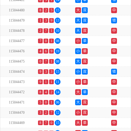
115044481
8
5
1
14
小
单
错
115044480
8
2
5
15
大
双
中
115044479
1
3
9
13
大
双
错
115044478
2
7
1
10
大
双
中
115044477
7
0
1
08
小
单
中
115044476
4
6
9
19
小
单
中
115044475
0
7
1
08
大
双
中
115044474
9
3
3
15
小
双
错
115044473
9
1
1
11
小
单
中
115044472
8
4
2
14
大
单
中
115044471
5
0
1
06
大
双
中
115044470
3
2
7
12
小
双
中
115044469
8
7
0
15
大
单
中