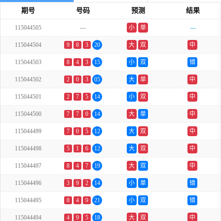
期号
号码
预测
结果
115044505
---
小
单
---
115044504
9
8
3
20
大
双
中
115044503
8
4
3
15
小
双
错
115044502
2
0
3
05
大
单
中
115044501
2
7
5
14
小
双
中
115044500
7
7
0
14
大
单
中
115044499
7
0
5
12
大
双
中
115044498
5
1
6
12
大
双
中
115044497
8
4
7
19
大
双
中
115044496
3
9
2
14
小
单
错
115044495
8
4
9
21
小
双
错
115044494
4
9
5
18
大
双
中