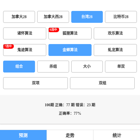
加拿大28
加拿大西28
台湾28
比特币28
诸怀算法
狐狸算法
欢乐算法
鬼迹算法
金蝉算法
虬龙算法
组合
杀组
大小
单双
双项
双组
100期 正确：77 期 错误：23 期
正确率：77%
预测
走势
统计