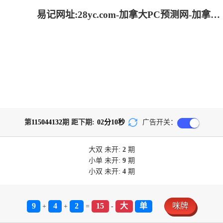
易记网址:28yc.com-加拿大PC预测网-加拿大pc在线预测结果|加拿大28预测_极致火热优质的免费预测
第
115044132
期 距下期:
02
分
10
秒
广告开关：
大双
未开:
2
期
小单
未开:
9
期
小双
未开:
4
期
9
4
2
15
大
单
咪牌
+
+
=
-