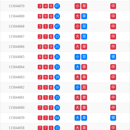
115044070
3
4
0
07
小
单
中
115044069
9
9
6
24
大
单
中
115044068
5
1
1
07
小
双
中
115044067
2
7
6
15
大
双
中
115044066
3
9
9
21
大
单
中
115044065
9
8
4
21
小
双
错
115044064
6
4
1
11
大
单
中
115044063
2
8
9
19
大
单
中
115044062
5
3
8
16
小
双
中
115044061
8
5
2
15
大
单
中
115044060
7
9
3
19
大
单
中
115044059
1
2
1
04
大
单
错
115044058
7
7
1
15
大
单
中