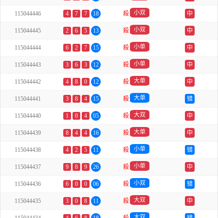
小双
115044446
4
7
7
18
殺
中
小双
115044445
2
6
5
13
殺
中
小单
115044444
6
2
7
15
殺
中
小单
115044443
3
6
3
12
殺
中
大单
115044442
4
8
0
12
殺
中
大单
115044441
3
8
4
15
殺
错
大双
115044440
1
0
4
05
殺
中
大单
115044439
8
4
4
16
殺
中
小单
115044438
4
2
5
11
殺
错
小单
115044437
9
8
9
26
殺
中
小双
115044436
6
0
0
06
殺
错
大双
115044435
3
0
8
11
殺
中
大双