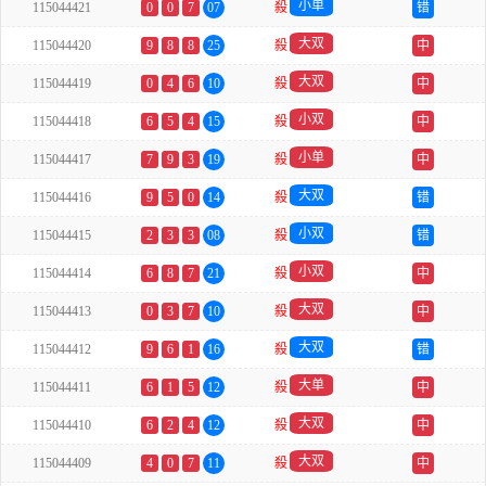
小单
115044421
0
0
7
07
殺
错
大双
115044420
9
8
8
25
殺
中
大双
115044419
0
4
6
10
殺
中
小双
115044418
6
5
4
15
殺
中
小单
115044417
7
9
3
19
殺
中
大双
115044416
9
5
0
14
殺
错
小双
115044415
2
3
3
08
殺
错
小双
115044414
6
8
7
21
殺
中
大双
115044413
0
3
7
10
殺
中
大双
115044412
9
6
1
16
殺
错
大单
115044411
6
1
5
12
殺
中
大双
115044410
6
2
4
12
殺
中
大双
115044409
4
0
7
11
殺
中