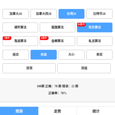
加拿大28
加拿大西28
台湾28
比特币28
诸怀算法
狐狸算法
欢乐算法
鬼迹算法
金蝉算法
虬龙算法
组合
杀组
大小
单双
双项
双组
100期 正确：78 期 错误：22 期
正确率：78%
预测
走势
统计