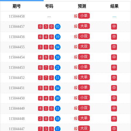
期号
号码
预测
结果
小单
115044458
---
殺
---
大单
115044457
0
5
0
05
殺
中
小双
115044456
6
4
9
19
殺
中
大双
115044455
3
1
0
04
殺
中
小双
115044454
4
9
3
16
殺
中
小单
115044453
6
7
8
21
殺
中
大单
115044452
2
7
2
11
殺
中
小单
115044451
3
0
1
04
殺
中
小双
115044450
4
4
1
09
殺
中
小双
115044449
4
1
6
11
殺
中
大单
115044448
2
8
8
18
殺
中
大双
115044447
7
5
5
17
殺
中