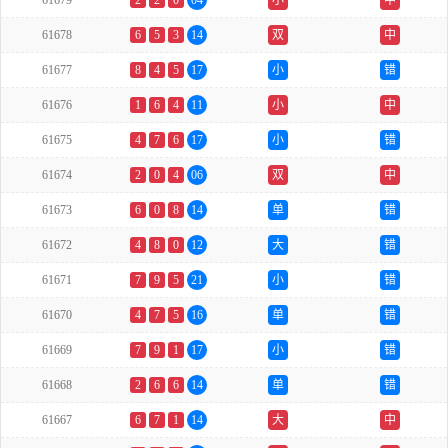
61679
2
2
0
04
小
中
61678
6
5
3
14
双
中
61677
8
4
5
17
小
错
61676
1
6
4
11
小
中
61675
4
7
6
17
小
错
61674
2
0
4
06
双
中
61673
6
0
8
14
单
错
61672
4
8
0
12
大
错
61671
7
9
5
21
小
错
61670
4
7
5
16
单
错
61669
7
9
1
17
小
错
61668
2
6
6
14
单
错
61667
6
7
1
14
大
中