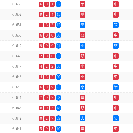
61653
6
0
1
07
单
中
61652
9
2
4
15
单
中
61651
1
8
3
12
单
错
61650
6
0
0
06
双
中
61649
9
9
6
24
小
错
61648
2
0
0
02
双
中
61647
4
2
2
08
小
中
61646
4
3
2
09
小
中
61645
6
8
9
23
小
错
61644
7
9
7
23
单
中
61643
6
9
3
18
双
中
61642
0
2
7
09
大
错
61641
5
9
5
19
单
中