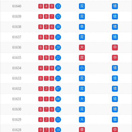
61640
0
4
9
13
双
错
61639
0
8
7
15
双
错
61638
8
2
6
16
单
错
61637
8
5
8
21
双
错
61636
6
8
6
20
大
中
61635
5
9
8
22
双
中
61634
4
7
9
20
小
错
61633
8
7
6
21
双
错
61632
3
2
2
07
双
错
61631
3
1
4
08
大
错
61630
8
7
6
21
双
错
61629
4
2
5
11
大
错
61628
9
7
3
19
单
中