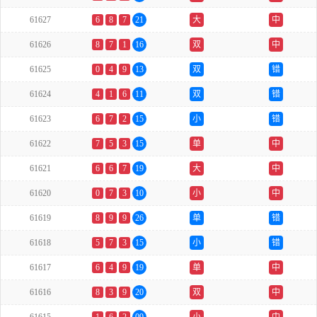
61627
6
8
7
21
大
中
61626
8
7
1
16
双
中
61625
0
4
9
13
双
错
61624
4
1
6
11
双
错
61623
6
7
2
15
小
错
61622
7
5
3
15
单
中
61621
6
6
7
19
大
中
61620
0
7
3
10
小
中
61619
8
9
9
26
单
错
61618
5
7
3
15
小
错
61617
6
4
9
19
单
中
61616
8
3
9
20
双
中