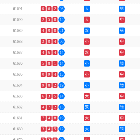
61691
0
6
2
08
大
错
61690
2
5
8
15
大
中
61689
4
9
8
21
双
错
61688
2
0
4
06
小
中
61687
4
6
4
14
双
中
61686
5
8
1
14
小
错
61685
0
9
4
13
小
中
61684
9
8
2
19
小
错
61683
6
3
5
14
大
中
61682
4
7
2
13
双
错
61681
7
4
8
19
大
中
61680
3
4
5
12
大
错