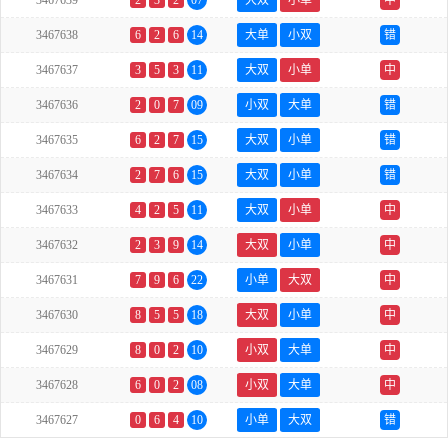
3467639
2
3
2
07
大双
小单
中
3467638
6
2
6
14
大单
小双
错
3467637
3
5
3
11
大双
小单
中
3467636
2
0
7
09
小双
大单
错
3467635
6
2
7
15
大双
小单
错
3467634
2
7
6
15
大双
小单
错
3467633
4
2
5
11
大双
小单
中
3467632
2
3
9
14
大双
小单
中
3467631
7
9
6
22
小单
大双
中
3467630
8
5
5
18
大双
小单
中
3467629
8
0
2
10
小双
大单
中
3467628
6
0
2
08
小双
大单
中
3467627
0
6
4
10
小单
大双
错