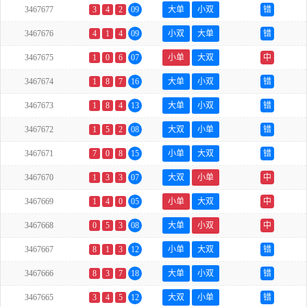
3467677
3
4
2
09
大单
小双
错
3467676
4
1
4
09
小双
大单
错
3467675
1
0
6
07
小单
大双
中
3467674
1
8
7
16
大单
小双
错
3467673
1
8
4
13
大单
小双
错
3467672
1
5
2
08
大双
小单
错
3467671
7
0
8
15
小单
大双
错
3467670
1
3
3
07
大双
小单
中
3467669
1
4
0
05
小单
大双
中
3467668
0
5
3
08
大单
小双
中
3467667
8
1
3
12
小单
大双
错
3467666
8
3
7
18
大单
小双
错
3467665
3
4
5
12
大双
小单
错