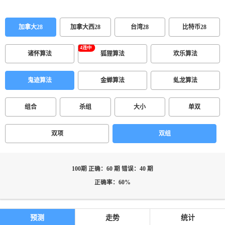
加拿大28
加拿大西28
台湾28
比特币28
诸怀算法
狐狸算法
欢乐算法
鬼迹算法
金蝉算法
虬龙算法
组合
杀组
大小
单双
双项
双组
100期 正确：60 期 错误：40 期
正确率：60%
预测
走势
统计