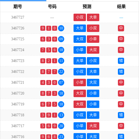
期号
号码
预测
结果
3467727
---
小双
大单
---
3467726
9
1
0
10
大单
小双
中
3467725
6
3
0
09
大双
小单
中
3467724
7
5
6
18
小单
大双
中
3467723
8
2
1
11
大单
小双
错
3467722
8
7
7
22
小双
大单
错
3467721
4
3
0
07
小单
大双
中
3467720
8
7
3
18
大双
小单
中
3467719
6
7
5
18
大双
小单
中
3467718
3
9
1
13
小双
大单
错
3467717
5
6
9
20
小单
大双
中
3467716
9
6
8
23
小单
大双
错