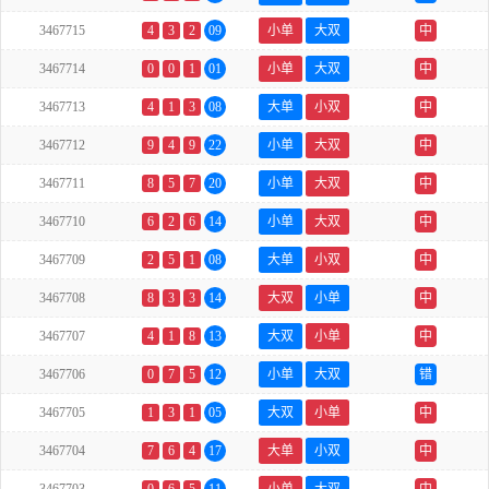
3467715
4
3
2
09
小单
大双
中
3467714
0
0
1
01
小单
大双
中
3467713
4
1
3
08
大单
小双
中
3467712
9
4
9
22
小单
大双
中
3467711
8
5
7
20
小单
大双
中
3467710
6
2
6
14
小单
大双
中
3467709
2
5
1
08
大单
小双
中
3467708
8
3
3
14
大双
小单
中
3467707
4
1
8
13
大双
小单
中
3467706
0
7
5
12
小单
大双
错
3467705
1
3
1
05
大双
小单
中
3467704
7
6
4
17
大单
小双
中