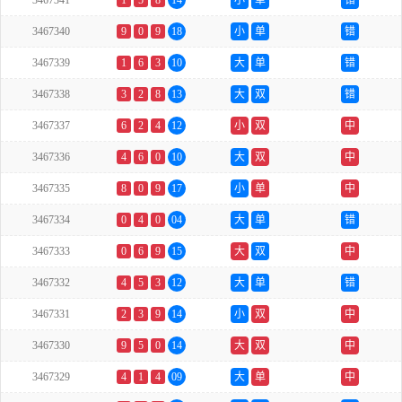
3467341
1
5
8
14
小
单
错
3467340
9
0
9
18
小
单
错
3467339
1
6
3
10
大
单
错
3467338
3
2
8
13
大
双
错
3467337
6
2
4
12
小
双
中
3467336
4
6
0
10
大
双
中
3467335
8
0
9
17
小
单
中
3467334
0
4
0
04
大
单
错
3467333
0
6
9
15
大
双
中
3467332
4
5
3
12
大
单
错
3467331
2
3
9
14
小
双
中
3467330
9
5
0
14
大
双
中
3467329
4
1
4
09
大
单
中