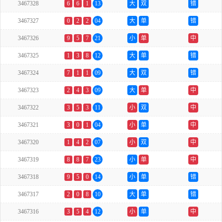
3467328
6
6
1
13
大
双
错
3467327
0
2
2
04
大
单
错
3467326
9
5
7
21
小
单
中
3467325
1
3
8
12
大
单
错
3467324
7
1
1
09
大
双
错
3467323
2
4
3
09
大
单
中
3467322
3
5
3
11
小
双
中
3467321
3
0
1
04
小
单
中
3467320
1
4
2
07
小
双
中
3467319
8
8
7
23
小
单
中
3467318
9
5
0
14
小
单
错
3467317
2
0
8
10
大
单
错
3467316
3
5
4
12
小
单
中