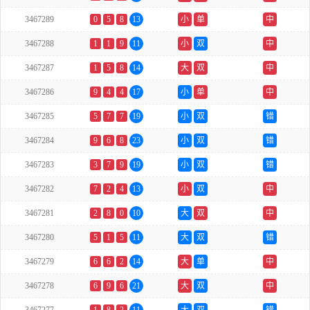
3467289
0
5
8
13
小
单
中
3467288
1
1
9
11
小
双
中
3467287
1
5
8
14
大
双
中
3467286
9
4
4
17
小
单
中
3467285
5
7
7
19
小
双
错
3467284
9
6
8
23
小
双
错
3467283
3
7
9
19
小
双
错
3467282
7
2
4
13
小
双
中
3467281
2
8
0
10
大
双
中
3467280
5
1
5
11
大
双
错
3467279
6
6
2
14
大
单
中
3467278
6
9
6
21
大
双
中