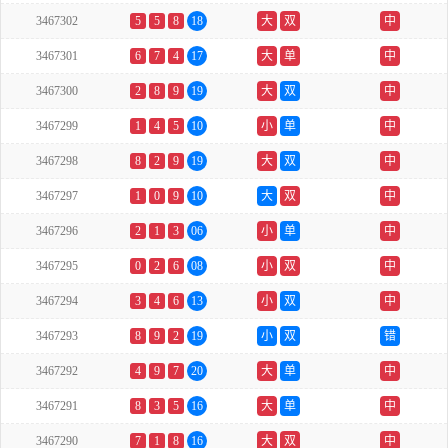
3467302
5
5
8
18
大
双
中
3467301
6
7
4
17
大
单
中
3467300
2
8
9
19
大
双
中
3467299
1
4
5
10
小
单
中
3467298
8
2
9
19
大
双
中
3467297
1
0
9
10
大
双
中
3467296
2
1
3
06
小
单
中
3467295
0
2
6
08
小
双
中
3467294
3
4
6
13
小
双
中
3467293
8
9
2
19
小
双
错
3467292
4
9
7
20
大
单
中
3467291
8
3
5
16
大
单
中
3467290
7
1
8
16
大
双
中