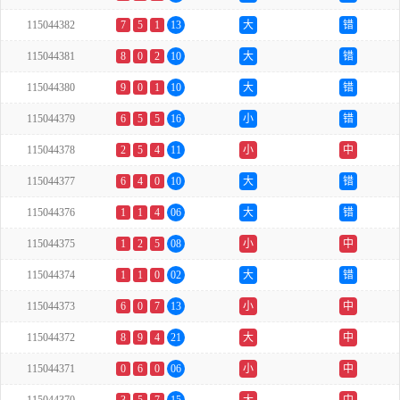
115044382
7
5
1
13
大
错
115044381
8
0
2
10
大
错
115044380
9
0
1
10
大
错
115044379
6
5
5
16
小
错
115044378
2
5
4
11
小
中
115044377
6
4
0
10
大
错
115044376
1
1
4
06
大
错
115044375
1
2
5
08
小
中
115044374
1
1
0
02
大
错
115044373
6
0
7
13
小
中
115044372
8
9
4
21
大
中
115044371
0
6
0
06
小
中