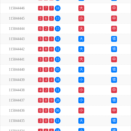
115044446
4
7
7
18
大
中
115044445
2
6
5
13
小
中
115044444
6
2
7
15
大
中
115044443
3
6
3
12
大
错
115044442
4
8
0
12
大
错
115044441
3
8
4
15
大
中
115044440
1
0
4
05
大
错
115044439
8
4
4
16
小
错
115044438
4
2
5
11
小
中
115044437
9
8
9
26
小
错
115044436
6
0
0
06
小
中
115044435
3
0
8
11
大
错