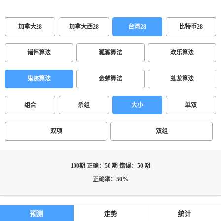
加拿大28
加拿大西28
台湾28
比特币28
诸怀算法
狐狸算法
欢乐算法
鬼迹算法
金蝉算法
虬龙算法
组合
杀组
大小
单双
双项
双组
100期 正确：50 期 错误：50 期
正确率：50%
预测
走势
统计